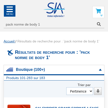
SIA
La
référence
Mon panier
en
information
aéronautique
Accueil
Résultats de recherche pour : 'pack norme de body 1'
Résultats de recherche pour : 'pack
norme de body 1'
Boutique (100+)
Produits
101
-
283
sur
183
Trier par
Par
ordre
croiss