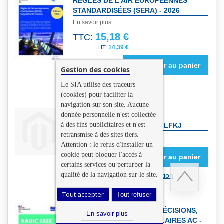
RÉGLES DE L'AIR EUROPÉENNES
STANDARDISÉES (SERA) - 2026
En savoir plus
15,18 €
TTC:
14,39 €
Ajouter au panier
Gestion des cookies
NOUVELLE EDITION 2026
Le SIA utilise des traceurs
(cookies) pour faciliter la
navigation sur son site. Aucune
donnée personnelle n'est collectée
DONNÉES DE TERRAIN ET
à des fins publicitaires et n'est
D'OBSTACLES D'AJACCIO LFKJ
retransmise à des sites tiers.
En savoir plus
Attention : le refus d'installer un
0,00 €
TTC:
cookie peut bloquer l'accès à
Ajouter au panier
0,00 €
certains services ou perturber la
qualité de la navigation sur le site.
Produit sous licence d'utilisation
Tout accepter
Tout refuser
Retour
RECUEIL DES ARRÊTÉS, DÉCISIONS,
en
En savoir plus
INSTRUCTIONS ET CIRCULAIRES AC -
haut