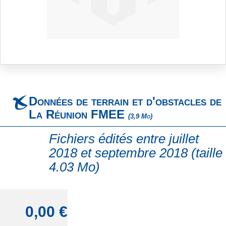
Skip
to
the
beginning
Données de terrain et d'obstacles de
of
the
La Réunion FMEE
(3,9 Mo)
images
gallery
Fichiers édités entre juillet
2018 et septembre 2018 (taille
4.03 Mo)
0,00 €