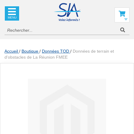
SIA
La
référence
Mon panier
en
information
aéronautique
Accueil
Boutique
Données TOD
Données de terrain et
d'obstacles de La Réunion FMEE
Skip
to
the
end
of
the
images
gallery