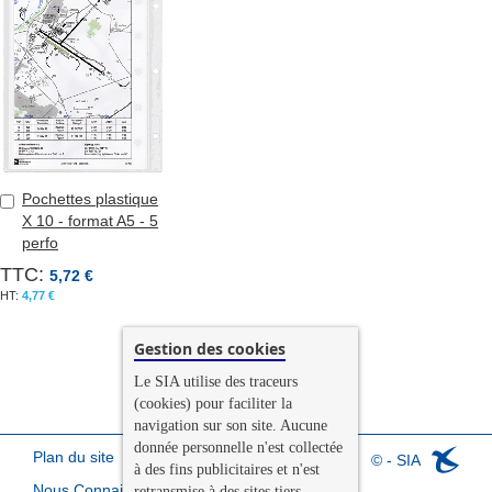
Pochettes plastique
Ajouter
X 10 - format A5 - 5
au
perfo
panier
TTC:
5,72 €
4,77 €
Gestion des cookies
Le SIA utilise des traceurs
(cookies) pour faciliter la
navigation sur son site. Aucune
donnée personnelle n'est collectée
Plan du site
© - SIA
à des fins publicitaires et n'est
Nous Connaitre
retransmise à des sites tiers.