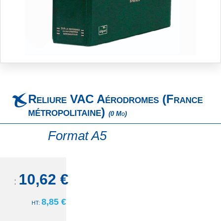
Skip
to
the
beginning
Reliure VAC Aérodromes (France
of
the
métropolitaine)
(0 Mo)
images
gallery
Format A5
10,62 €
TTC:
8,85 €