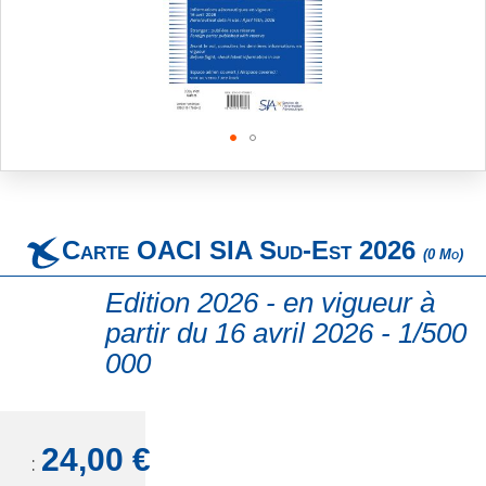
Skip
to
the
beginning
Carte OACI SIA Sud-Est 2026
of
(0 Mo)
the
images
Edition 2026 - en vigueur à
gallery
partir du 16 avril 2026 - 1/500
000
24,00 €
TTC: