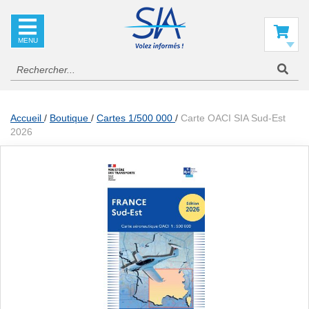
SIA
La
référence
Mon panier
en
information
aéronautique
Accueil
Boutique
Cartes 1/500 000
Carte OACI SIA Sud-Est
2026
Skip
to
the
end
of
the
images
gallery