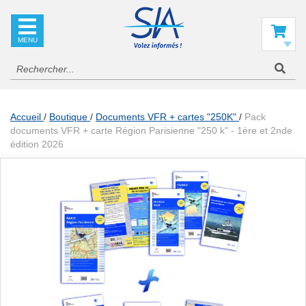
SIA
La
référence
Mon panier
en
information
aéronautique
Accueil
Boutique
Documents VFR + cartes "250K"
Pack
documents VFR + carte Région Parisienne "250 k" - 1ère et 2nde
édition 2026
Skip
to
the
end
of
the
images
gallery