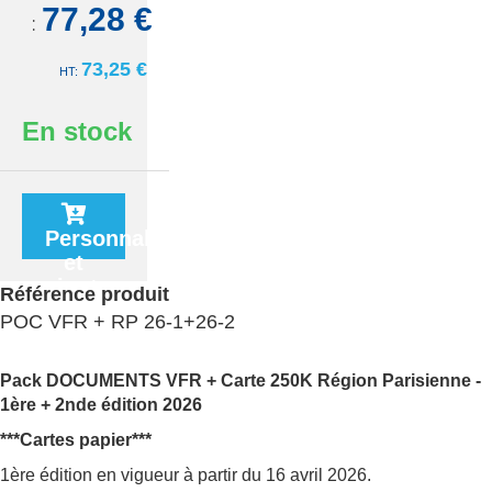
77,28 €
TTC:
73,25 €
En stock
Personnaliser
et
ajouter
Référence produit
au
POC VFR + RP 26-1+26-2
panier
Pack DOCUMENTS VFR + Carte 250K Région Parisienne -
1ère + 2nde édition 2026
***Cartes papier***
1ère édition en vigueur à partir du 16 avril 2026.