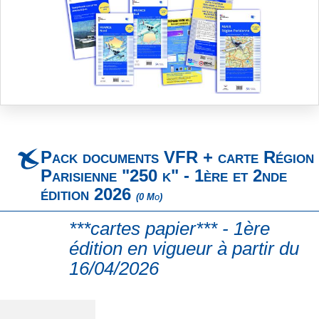
Skip
to
the
beginning
Pack documents VFR + carte Région
of
the
Parisienne "250 k" - 1ère et 2nde
images
édition 2026
(0 Mo)
gallery
***cartes papier*** - 1ère
édition en vigueur à partir du
16/04/2026