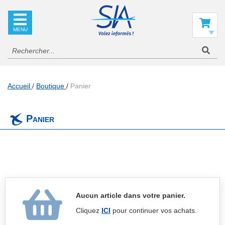
SIA
La
référence
Mon panier
en
information
aéronautique
Accueil
Boutique
Panier
Panier
Aucun article dans votre panier.
Cliquez
ICI
pour continuer vos achats.