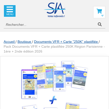
SIA
La
référence
Mon panier
en
information
aéronautique
Accueil
Boutique
Documents VFR + Carte "250K" plastifiée
Pack Documents VFR + Carte plastifiée 250K Région Parisienne -
1ère + 2nde édition 2026
Skip
to
the
end
of
the
images
gallery