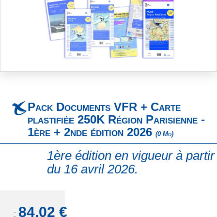
Skip
to
the
beginning
Pack Documents VFR + Carte
of
the
plastifiée 250K Région Parisienne -
images
1ère + 2nde édition 2026
(0 Mo)
gallery
1ère édition en vigueur à partir
du 16 avril 2026.
84,02 €
TTC: