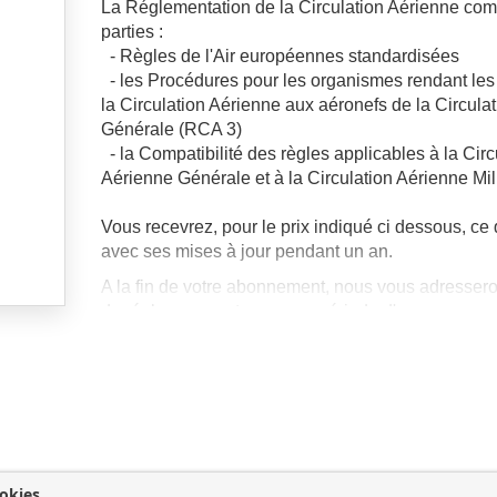
La Réglementation de la Circulation Aérienne co
parties :
- Règles de l'Air européennes standardisées
- les Procédures pour les organismes rendant les
la Circulation Aérienne aux aéronefs de la Circula
Générale (RCA 3)
- la Compatibilité des règles applicables à la Circ
Aérienne Générale et à la Circulation Aérienne Mil
Vous recevrez, pour le prix indiqué ci dessous, c
avec ses mises à jour pendant un an.
A la fin de votre abonnement, nous vous adresser
de réabonnement pour une période d'un an.
Les textes :
* Le règlement 923/2012 contient des dispositions
l'annexe 2 de l'OACI (Règles de l'air) et des anne
(Services de la circulation aérienne) et 3 (Assista
météorologique à la navigation aérienne internatio
okies