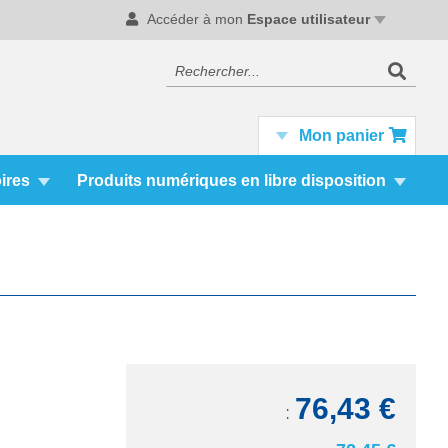
Accéder à mon
Espace utilisateur
Recherc
Rechercher
Mon panier
ires
Produits numériques en libre disposition
76,43 €
TTC: