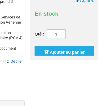
72,45 €
mprend 3
En stock
 Services de
tion Aérienne
ulation
Qté
itaire (RCA 4).
e document
Ajouter au panier
ons un devis
Déplier
 issues de
xes 11
nce
nale).