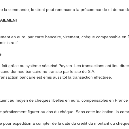
 de la commande, le client peut renoncer à la précommande et demande
PAIEMENT
rement en euro, par carte bancaire, virement, chèque compensable en F
nistratif.
e
 fait grâce au système sécurisé Payzen. Les transactions ont lieu dire
cune donnée bancaire ne transite par le site du SIA.
transaction bancaire est émis aussitôt la transaction effectuée.
uent au moyen de chèques libellés en euro, compensables en France et
pérativement figurer au dos du chèque. Sans cette indication, la com
e pour expédition à compter de la date du crédit du montant du chèque