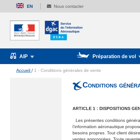
Allez
EN
Nous contacter
au
contenu
AIP
Préparation de vol
Accueil
1 - Conditions générales de vente
Conditions généra
ARTICLE 1 : DISPOSITIONS G
Les présentes conditions général
l’information aéronautique proposé
besoins propres. Tout client dési
ventes appropriées. Toute revente