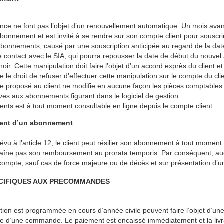
ce ne font pas l’objet d’un renouvellement automatique. Un mois avant
 abonnement et est invité à se rendre sur son compte client pour sousc
onnements, causé par une souscription anticipée au regard de la da
ndre contact avec le SIA, qui pourra repousser la date de début du nouve
r. Cette manipulation doit faire l’objet d’un accord exprès du client 
 le droit de refuser d’effectuer cette manipulation sur le compte du cl
e proposé au client ne modifie en aucune façon les pièces comptable
ves aux abonnements figurant dans le logiciel de gestion.
ts est à tout moment consultable en ligne depuis le compte client.
ment d’un abonnement
évu à l’article 12, le client peut résilier son abonnement à tout moment 
ntraîne pas son remboursement au prorata temporis. Par conséquent, 
mpte, sauf cas de force majeure ou de décès et sur présentation d’un ju
PECIFIQUES AUX PRECOMMANDES
ation est programmée en cours d’année civile peuvent faire l’objet d’
que d’une commande. Le paiement est encaissé immédiatement et la livrai