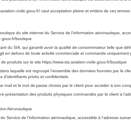
a.aviation-civile.gouv.fr/ vaut acceptation pleine et entière de ces termes
boutique du site internet du Service de l’information aéronautique, acce
e.gouv.fr/boutique
tant du SIA, qui garantit avoir la qualité de consommateur telle que défin
nt agit en dehors de toute activité commerciale et commande uniquement 
 produits sur le site https://www.sia.aviation-civile.gouv.fr/boutique
 dans laquelle est regroupé l’ensemble des données fournies par le clien
d’identifiants privés et confidentiels.
sse mail et le mot de passe choisis par le client pour accéder à son com
ère présentation des produits physiques commandés par le client à l’adr
ation Aéronautique.
et du Service de l’information aéronautique, accessible à l’adresse suiva