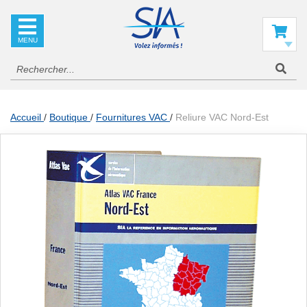
SIA
La
référence
Mon panier
en
information
aéronautique
Accueil
Boutique
Fournitures VAC
Reliure VAC Nord-Est
Skip
to
the
end
of
the
images
gallery