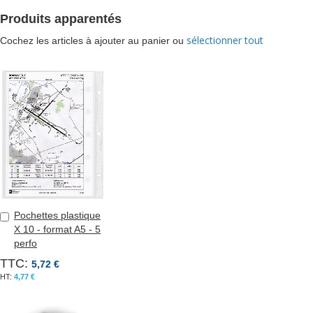
Produits apparentés
sélectionner tout
Cochez les articles à ajouter au panier ou
Pochettes plastique
Ajouter
X 10 - format A5 - 5
au
perfo
panier
TTC:
5,72 €
4,77 €