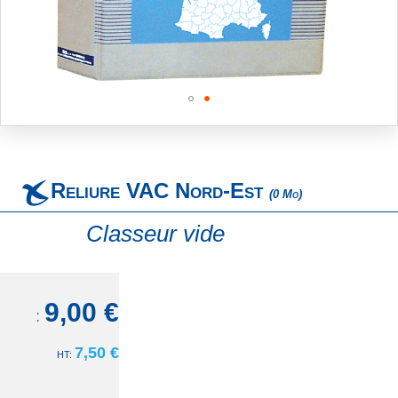
Skip
to
the
beginning
Reliure VAC Nord-Est
of
(0 Mo)
the
images
Classeur vide
gallery
9,00 €
TTC:
7,50 €