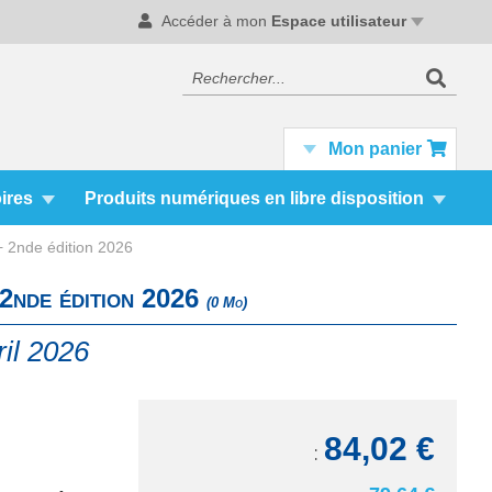
Accéder à mon
Espace utilisateur
Recherc
Rechercher
Mon panier
ires
Produits numériques en libre disposition
+ 2nde édition 2026
 2nde édition 2026
(0 Mo)
ril 2026
84,02 €
TTC: