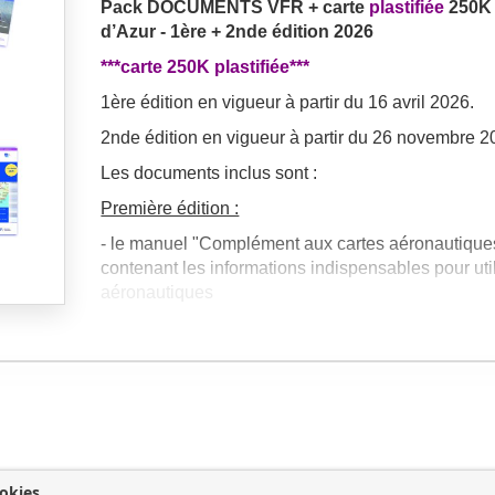
Pack DOCUMENTS VFR + carte
plastifiée
250K 
d’Azur - 1ère + 2nde édition 2026
***carte 250K plastifiée***
1ère édition en vigueur à partir du 16 avril 2026.
2nde édition en vigueur à partir du 26 novembre 2
Les documents inclus sont :
Première édition :
- le manuel "Complément aux cartes aéronautiques
contenant les informations indispensables pour util
aéronautiques
- les cartes aéronautiques au 1/1 000 000 France 
Sud 1ère édition –
format papier
- la carte RTBA (Réseau Très Basse Altitude) 1ère
- la plaquette BRIA
- la carte
plastifiée
Nice Côte d’Azur 1ère édition 
okies
Seconde édition
(parution et expédition à l’aut