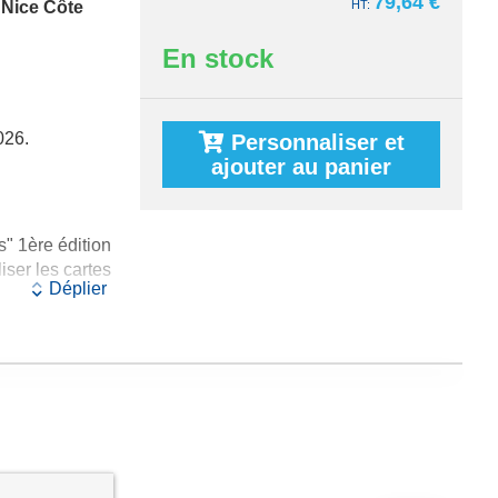
79,64 €
Nice Côte
En stock
026.
Personnaliser et
ajouter au panier
" 1ère édition
iser les cartes
Déplier
Nord et France
 édition
au 1/250 000
omne)
: