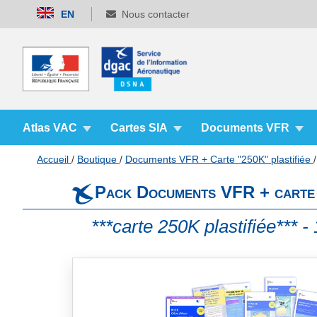
Allez
EN
Nous contacter
au
contenu
Atlas VAC
Cartes SIA
Documents VFR
Accueil
Boutique
Documents VFR + Carte "250K" plastifiée
Pack Documents VFR + carte p
***carte 250K plastifiée*** -
Skip
to
the