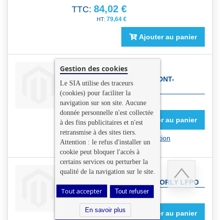
84,02 €
TTC:
79,64 €
Ajouter au panier
Gestion des cookies
DONNÉES DE TERRAIN ET
D'OBSTACLES DE CLERMONT-
Le SIA utilise des traceurs
FERRAND LFLC
(cookies) pour faciliter la
En savoir plus
navigation sur son site. Aucune
donnée personnelle n'est collectée
0,00 €
TTC:
Ajouter au panier
à des fins publicitaires et n'est
0,00 €
retransmise à des sites tiers.
Produit sous licence d'utilisation
Attention : le refus d'installer un
cookie peut bloquer l'accès à
certains services ou perturber la
qualité de la navigation sur le site.
DONNÉES DE TERRAIN ET
D'OBSTACLES DE PARIS - ORLY LFPO
Tout accepter
Tout refuser
En savoir plus
Retour
0,00 €
TTC:
en
En savoir plus
Ajouter au panier
haut
0,00 €