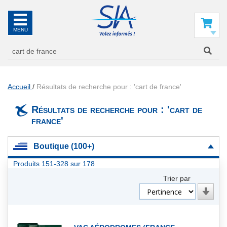
SIA
La
référence
Mon panier
en
information
aéronautique
Accueil
Résultats de recherche pour : 'cart de france'
Résultats de recherche pour : 'cart de
france'
Boutique (100+)
Produits
151
-
328
sur
178
Trier par
Par
ordre
croiss