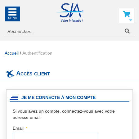
SIA
La
référence
Mon panier
en
information
aéronautique
Accueil
Authentification
Accès client
JE ME CONNECTE À MON COMPTE
Si vous avez un compte, connectez-vous avec votre
adresse email.
Email