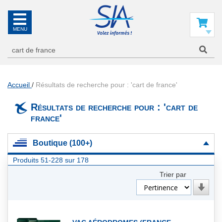
SIA
La
référence
Mon panier
en
information
aéronautique
Accueil
Résultats de recherche pour : 'cart de france'
Résultats de recherche pour : 'cart de
france'
Boutique (100+)
Produits
51
-
228
sur
178
Trier par
Par
ordre
croiss