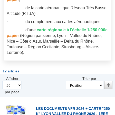
· de la carte aéronautique Réseau Très Basse
Altitude (RTBA) ;
· du complément aux cartes aéronautiques ;
· d’une
carte régionale à l’échelle 1/250 000e
papier
(Région parisienne, Lyon – Vallée du Rhône,
Nice – Côte d’Azur, Marseille – Delta du Rhône,
Toulouse – Région Occitanie, Strasbourg – Alsace-
Lorraine).
12
articles
Afficher
Trier par
Par
ord
par page
décr
LES DOCUMENTS VFR 2026 + CARTE "250
K" LYON VALLÉE DU RHÔNE 2026 - 1ÈRE