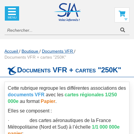
SIA
La
référence
Mon panier
en
information
aéronautique
Accueil
Boutique
Documents VFR
Documents VFR + cartes "250K"
Documents VFR + cartes "250K"
Cette rubrique regroupe les différentes associations des
documents VFR
avec les
cartes régionales 1/250
000e
au format
Papier
.
Elles se composent :
· des cartes aéronautiques de la France
Métropolitaine (Nord et Sud) à l’échelle
1/1 000 000e
papier
;