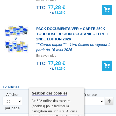
77,28 €
TTC:
73,25 €
PACK DOCUMENTS VFR + CARTE 250K
TOULOUSE RÉGION OCCITANIE - 1ÈRE +
2NDE ÉDITION 2026
***Cartes papier*** - 1ère édition en vigueur à
partir du 16 avril 2026.
En savoir plus
77,28 €
TTC:
73,25 €
12
articles
Gestion des cookies
Afficher
Trier par
Par
Le SIA utilise des traceurs
ord
(cookies) pour faciliter la
par page
décr
navigation sur son site. Aucune