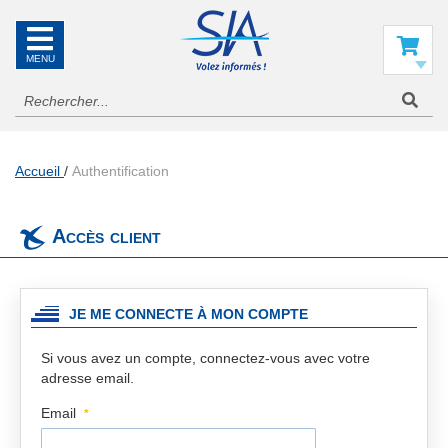
SIA
La
référence
Mon panier
en
information
aéronautique
Accueil
Authentification
Accès client
JE ME CONNECTE À MON COMPTE
Si vous avez un compte, connectez-vous avec votre
adresse email.
Email