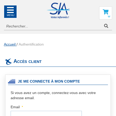
SIA
La
référence
Mon panier
en
information
aéronautique
Accueil
Authentification
Accès client
JE ME CONNECTE À MON COMPTE
Si vous avez un compte, connectez-vous avec votre
adresse email.
Email