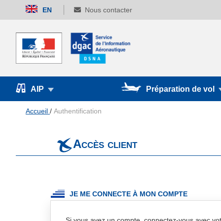
Allez
EN
Nous contacter
au
contenu
AIP
Préparation de vol
Accueil
Authentification
Accès client
JE ME CONNECTE À MON COMPTE
Si vous avez un compte, connectez-vous avec vot