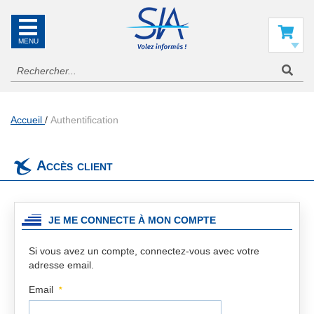
SIA
La
référence
Mon panier
en
information
aéronautique
Accueil
Authentification
Accès client
JE ME CONNECTE À MON COMPTE
Si vous avez un compte, connectez-vous avec votre
adresse email.
Email