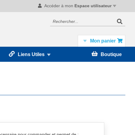
Accéder à mon
Espace utilisateur
Recherc
Rechercher
Mon panier
Liens Utiles
Boutique
nécessaire pour commander et permet de :