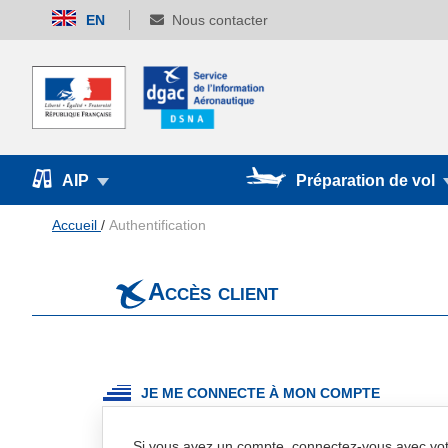
Allez
EN
Nous contacter
au
contenu
AIP
Préparation de vol
Accueil
Authentification
Accès client
JE ME CONNECTE À MON COMPTE
Si vous avez un compte, connectez-vous avec vot