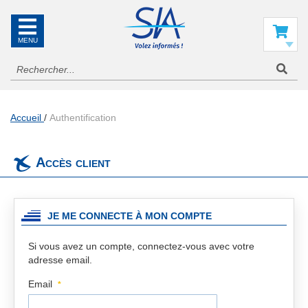
SIA
La
référence
Mon panier
en
information
aéronautique
Accueil
Authentification
Accès client
JE ME CONNECTE À MON COMPTE
Si vous avez un compte, connectez-vous avec votre
adresse email.
Email