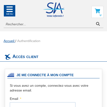
SIA
La
référence
Mon panier
en
information
aéronautique
Accueil
Authentification
Accès client
JE ME CONNECTE À MON COMPTE
Si vous avez un compte, connectez-vous avec votre
adresse email.
Email