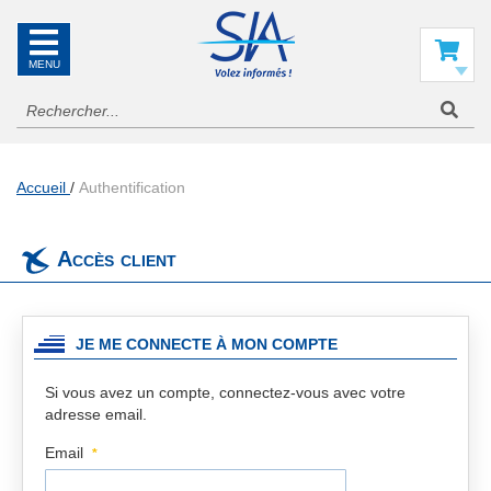
SIA
La
référence
Mon panier
en
information
aéronautique
Accueil
Authentification
Accès client
JE ME CONNECTE À MON COMPTE
Si vous avez un compte, connectez-vous avec votre
adresse email.
Email