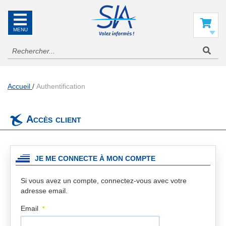
SIA
La
référence
Mon panier
en
information
aéronautique
Accueil
Authentification
Accès client
JE ME CONNECTE À MON COMPTE
Si vous avez un compte, connectez-vous avec votre
adresse email.
Email