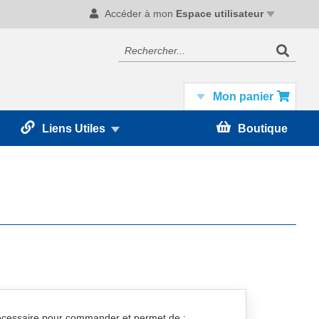
Accéder à mon
Espace utilisateur
Recherc
Rechercher
Mon panier
Liens Utiles
Boutique
nécessaire pour commander et permet de :