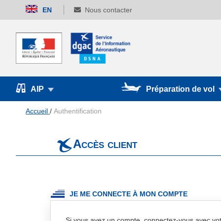
Allez
EN
Nous contacter
au
contenu
AIP
Préparation de vol
Accueil
Authentification
Accès client
JE ME CONNECTE À MON COMPTE
Si vous avez un compte, connectez-vous avec vot