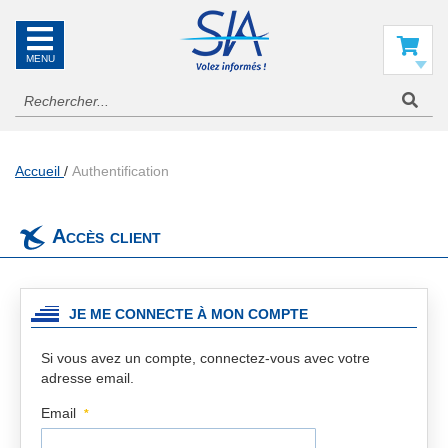
SIA
La
référence
Mon panier
en
information
aéronautique
Accueil
Authentification
Accès client
JE ME CONNECTE À MON COMPTE
Si vous avez un compte, connectez-vous avec votre
adresse email.
Email