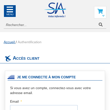
SIA
La
référence
Mon panier
en
information
aéronautique
Accueil
Authentification
Accès client
JE ME CONNECTE À MON COMPTE
Si vous avez un compte, connectez-vous avec votre
adresse email.
Email