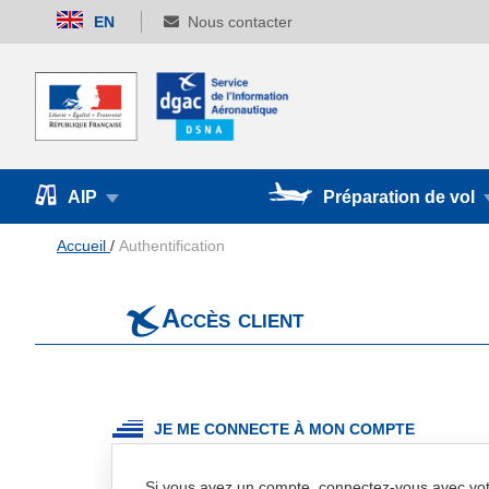
Allez
EN
Nous contacter
au
contenu
AIP
Préparation de vol
Accueil
Authentification
Accès client
JE ME CONNECTE À MON COMPTE
Si vous avez un compte, connectez-vous avec vot