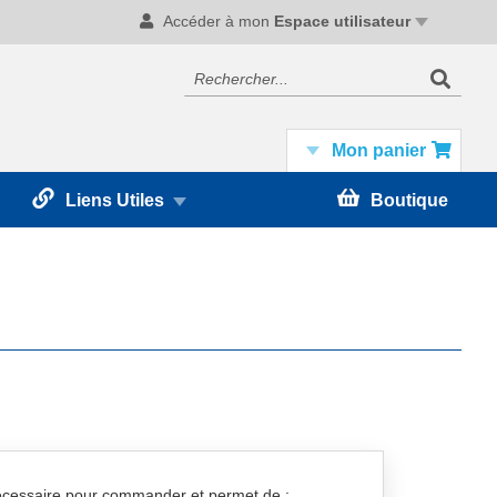
Accéder à mon
Espace utilisateur
Recherc
Rechercher
Mon panier
Liens Utiles
Boutique
nécessaire pour commander et permet de :