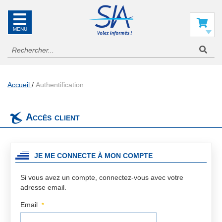
SIA
La
référence
Mon panier
en
information
aéronautique
Accueil
Authentification
Accès client
JE ME CONNECTE À MON COMPTE
Si vous avez un compte, connectez-vous avec votre
adresse email.
Email