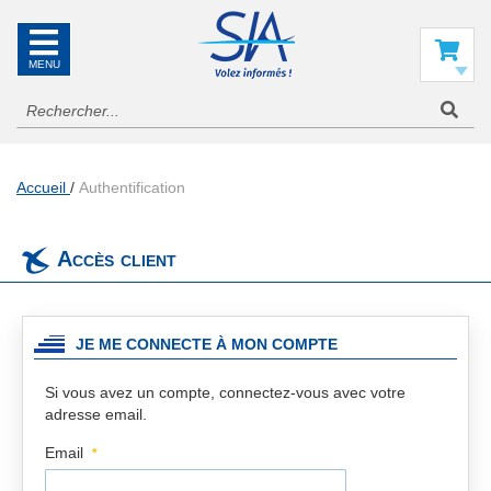
SIA
La
référence
Mon panier
en
information
aéronautique
Accueil
Authentification
Accès client
JE ME CONNECTE À MON COMPTE
Si vous avez un compte, connectez-vous avec votre
adresse email.
Email