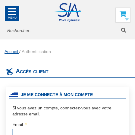
SIA
La
référence
Mon panier
en
information
aéronautique
Accueil
Authentification
Accès client
JE ME CONNECTE À MON COMPTE
Si vous avez un compte, connectez-vous avec votre
adresse email.
Email