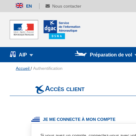
Allez
EN
Nous contacter
au
contenu
AIP
Préparation de vol
Accueil
Authentification
Accès client
JE ME CONNECTE À MON COMPTE
Si vous avez un compte, connectez-vous avec vot