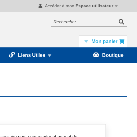
Accéder à mon
Espace utilisateur
Recherc
Rechercher
Mon panier
Liens Utiles
Boutique
nécessaire pour commander et permet de :