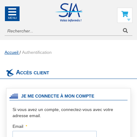
SIA
La
référence
Mon panier
en
information
aéronautique
Accueil
Authentification
Accès client
JE ME CONNECTE À MON COMPTE
Si vous avez un compte, connectez-vous avec votre
adresse email.
Email