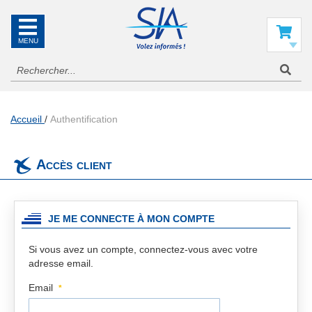
SIA
La
référence
Mon panier
en
information
aéronautique
Accueil
Authentification
Accès client
JE ME CONNECTE À MON COMPTE
Si vous avez un compte, connectez-vous avec votre
adresse email.
Email