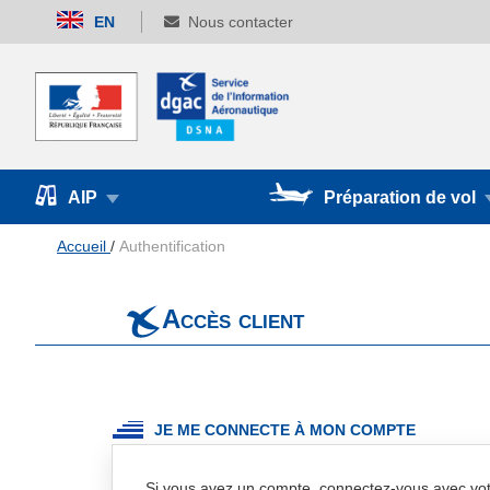
Allez
EN
Nous contacter
au
contenu
AIP
Préparation de vol
Accueil
Authentification
Accès client
JE ME CONNECTE À MON COMPTE
Si vous avez un compte, connectez-vous avec vot