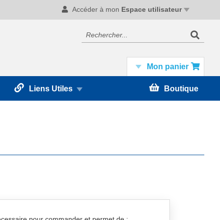
Accéder à mon
Espace utilisateur
Recherc
Rechercher
Mon panier
Liens Utiles
Boutique
nécessaire pour commander et permet de :