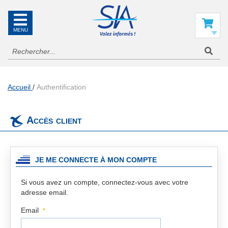
SIA
La
référence
Mon panier
en
information
aéronautique
Accueil
Authentification
Accès client
JE ME CONNECTE À MON COMPTE
Si vous avez un compte, connectez-vous avec votre
adresse email.
Email