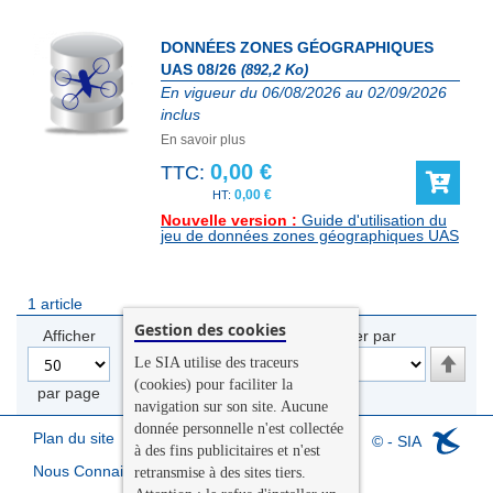
DONNÉES ZONES GÉOGRAPHIQUES
UAS 08/26
(892,2 Ko)
En vigueur du 06/08/2026 au 02/09/2026
inclus
En savoir plus
0,00 €
TTC:
0,00 €
Nouvelle version :
Guide d'utilisation du
jeu de données zones géographiques UAS
1
article
Gestion des cookies
Afficher
Trier par
Par
Le SIA utilise des traceurs
ordre
(cookies) pour faciliter la
par page
décroi
navigation sur son site. Aucune
donnée personnelle n'est collectée
Plan du site
© - SIA
à des fins publicitaires et n'est
Nous Connaitre
retransmise à des sites tiers.