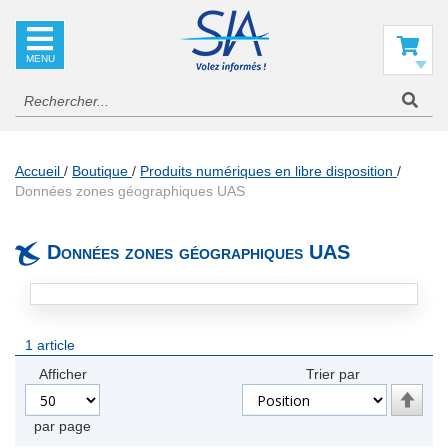
SIA
La
référence
Mon panier
en
information
aéronautique
Accueil
Boutique
Produits numériques en libre disposition
Données zones géographiques UAS
Données zones géographiques UAS
1
article
Afficher
Trier par
Par
ordre
par page
décroi