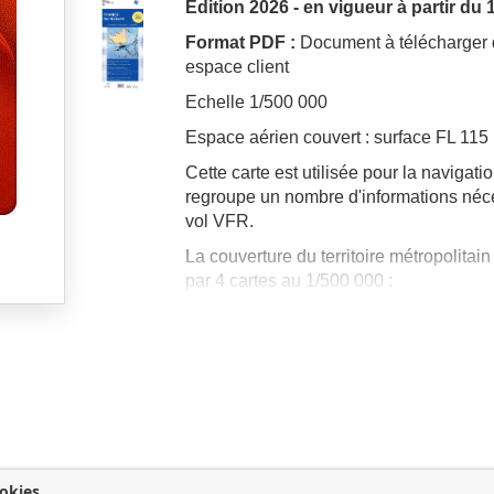
Edition 2026 - en vigueur à partir du 
Format PDF :
Document à télécharger 
espace client
Echelle 1/500 000
Espace aérien couvert : surface FL 115
Cette carte est utilisée pour la navigatio
regroupe un nombre d'informations néc
vol VFR.
La couverture du territoire métropolitai
par 4 cartes au 1/500 000 :
Nord-Ouest
Nord-Est
Sud-Est
Sud-Ouest
okies