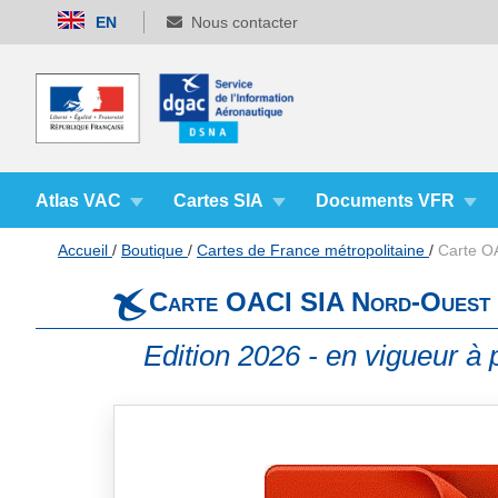
Allez
EN
Nous contacter
au
contenu
Atlas VAC
Cartes SIA
Documents VFR
Accueil
Boutique
Cartes de France métropolitaine
Carte O
Carte OACI SIA Nord-Ouest
Edition 2026 - en vigueur à p
Skip
to
the