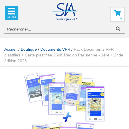
SIA
La
référence
Mon panier
en
information
aéronautique
Accueil
Boutique
Documents VFR
Pack Documents VFR
plastifiés + Carte plastifiée 250K Région Parisienne - 1ère + 2nde
édition 2026
Skip
to
the
end
of
the
images
gallery