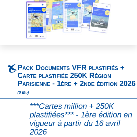
Skip
to
the
beginning
Pack Documents VFR plastifiés +
of
the
Carte plastifiée 250K Région
images
Parisienne - 1ère + 2nde édition 2026
gallery
(0 Mo)
***Cartes million + 250K
plastifiées*** - 1ère édition en
vigueur à partir du 16 avril
2026