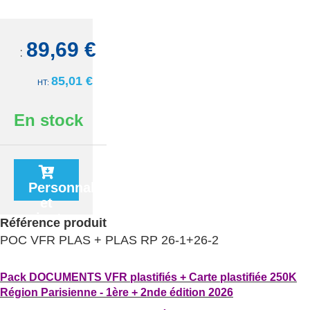
89,69 €
TTC:
85,01 €
En stock
Personnaliser
et
ajouter
Référence produit
au
POC VFR PLAS + PLAS RP 26-1+26-2
panier
Pack DOCUMENTS VFR plastifiés + Carte plastifiée 250K
Région Parisienne - 1ère + 2nde édition 2026