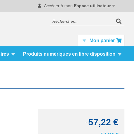
Accéder à mon
Espace utilisateur
Recherc
Rechercher
Mon panier
ires
Produits numériques en libre disposition
57,22 €
TTC: