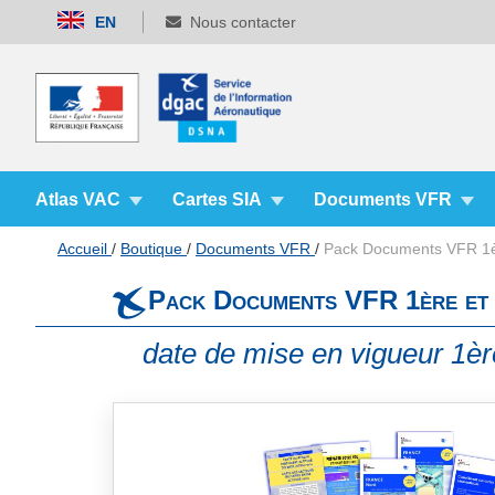
Allez
EN
Nous contacter
au
contenu
Atlas VAC
Cartes SIA
Documents VFR
Accueil
Boutique
Documents VFR
Pack Documents VFR 1èr
Pack Documents VFR 1ère et 
date de mise en vigueur 1ère
Skip
to
the