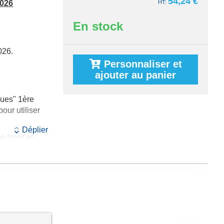
54,24 €
2026
En stock
026.
Personnaliser et
ajouter au panier
ues" 1ère
our utiliser
Déplier
e Nord et
re édition
omne)
:
ques" 2nde
our utiliser