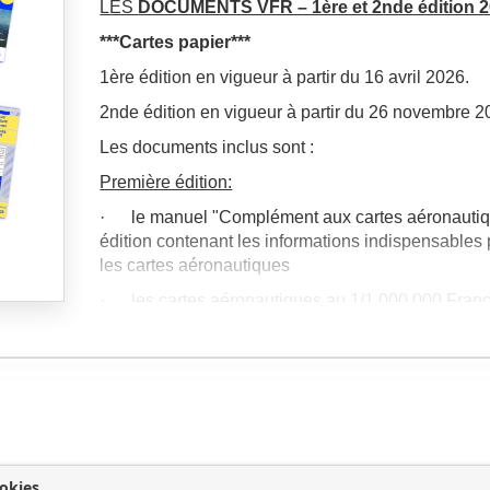
LES
DOCUMENTS VFR – 1ère et 2nde édition 
***Cartes papier***
1ère édition en vigueur à partir du 16 avril 2026.
2nde édition en vigueur à partir du 26 novembre 2
Les documents inclus sont :
Première édition:
· le manuel "Complément aux cartes aéronautiq
édition contenant les informations indispensables p
les cartes aéronautiques
· les cartes aéronautiques au 1/1 000 000 Franc
France Sud 1ère édition
· la carte RTBA (Réseau Très Basse Altitude) 1è
· La plaquette BRIA
Seconde édition
(parution et expédition à l’aut
· le manuel "Complément aux cartes aéronauti
okies
édition contenant les informations indispensables p