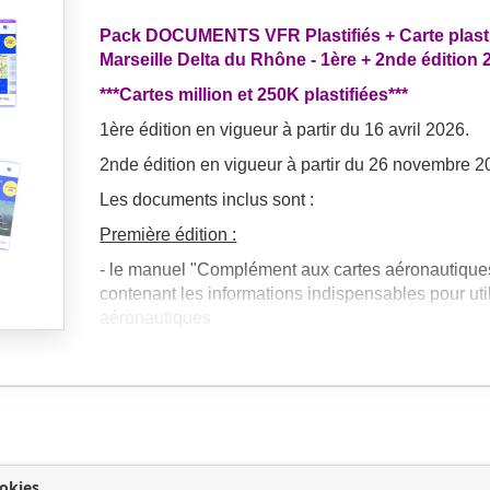
Pack DOCUMENTS VFR Plastifiés + Carte plast
Marseille Delta du Rhône - 1ère + 2nde édition 
***Cartes million et 250K plastifiées***
1ère édition en vigueur à partir du 16 avril 2026.
2nde édition en vigueur à partir du 26 novembre 2
Les documents inclus sont :
Première édition :
- le manuel "Complément aux cartes aéronautiques
contenant les informations indispensables pour util
aéronautiques
- les cartes aéronautiques
plastifiées
au 1/1 000 
Nord et France Sud 1ère édition
- la carte RTBA (Réseau Très Basse Altitude) 1ère
- la plaquette BRIA
- la carte
plastifiée
Marseille Delta du Rhône 1ère 
okies