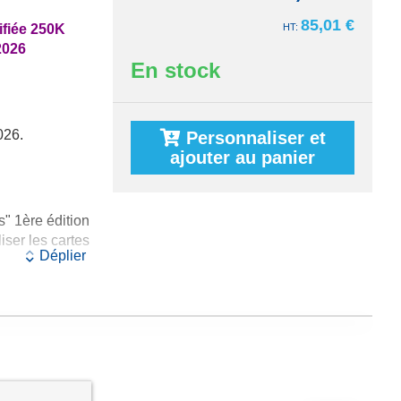
85,01 €
ifiée 250K
2026
En stock
026.
Personnaliser et
ajouter au panier
" 1ère édition
iser les cartes
Déplier
000 France
 édition
édition au