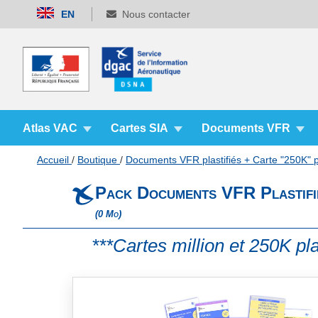
Allez
EN
Nous contacter
au
contenu
Atlas VAC
Cartes SIA
Documents VFR
Accueil
Boutique
Documents VFR plastifiés + Carte "250K" p
Pack Documents VFR Plastifié
(0 Mo)
***Cartes million et 250K pla
Skip
to