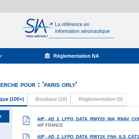
La référence en
information aéronautique
Réglementation NA
erche pour : 'paris orly'
que (100+)
Boutique (10)
Règlementation (0)
e
AIP - AD_2_LFPO_DATA_RWY20_INA_RNAV_CO
AIP FRANCE
AIP - AD_2_LFPO_DATA_RWY24_FNA_ILS_CAT