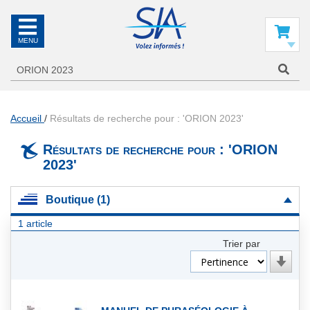
SIA
La
référence
Mon panier
en
information
aéronautique
Accueil
Résultats de recherche pour : 'ORION 2023'
Résultats de recherche pour : 'ORION
2023'
Boutique (1)
1
article
Trier par
Par
ordre
croiss