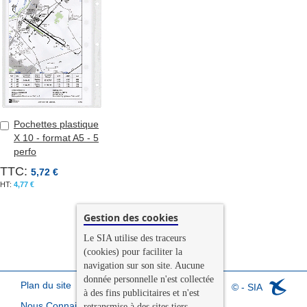
Pochettes plastique
Ajouter
X 10 - format A5 - 5
au
perfo
panier
TTC:
5,72 €
4,77 €
Gestion des cookies
Le SIA utilise des traceurs
(cookies) pour faciliter la
navigation sur son site. Aucune
donnée personnelle n'est collectée
Plan du site
© - SIA
à des fins publicitaires et n'est
Nous Connaitre
retransmise à des sites tiers.