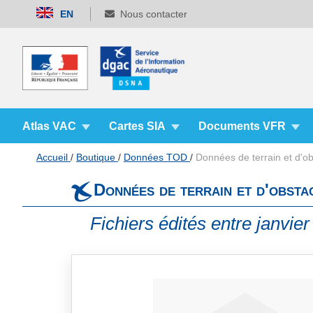
Allez
EN
Nous contacter
au
contenu
Atlas VAC
Cartes SIA
Documents VFR
Accueil
Boutique
Données TOD
Données de terrain et d'o
Données de terrain et d'obst
Fichiers édités entre janvie
Skip
to
the