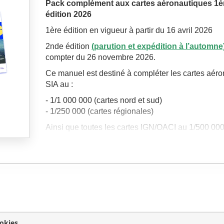
Pack complément aux cartes aéronautiques 1è
édition 2026
1ère édition en vigueur à partir du 16 avril 2026
2nde édition
(parution et expédition à l’automne
compter du 26 novembre 2026.
Ce manuel est destiné à compléter les cartes aér
SIA au :
- 1/1 000 000 (cartes nord et sud)
- 1/250 000 (cartes régionales)
Ainsi que toutes les cartes IGN/OACI au 1/500 00
en fournissant les informations indispensables au p
et tableaux) relatives aux règles de l'air, aux servi
circulation aérienne et aux restrictions de l'espace
okies