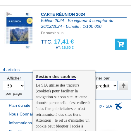
CARTE RÉUNION 2024
Edition 2024 - En vigueur à compter du
26/12/2024 - Echelle : 1/100 000
En savoir plus
17,41 €
TTC:
16,50 €
4
articles
Gestion des cookies
Afficher
Trier par
Par
Le SIA utilise des traceurs
ord
(cookies) pour faciliter la
par page
décr
navigation sur son site. Aucune
donnée personnelle n'est collectée
Plan du site
© - SIA
à des fins publicitaires et n'est
Nous Connaitre
retransmise à des sites tiers.
Attention : le refus d'installer un
Informations légales
cookie peut bloquer l'accès à