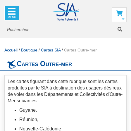
SIA
La
référence
Mon panier
en
information
aéronautique
Accueil
Boutique
Cartes SIA
Cartes Outre-mer
Cartes Outre-mer
Les cartes figurant dans cette rubrique sont les cartes
produites par le SIA à destination des usagers désireux
de voler dans les Départements et Collectivités d'Outre-
Mer suivantes:
Guyane,
Réunion,
Nouvelle-Calédonie