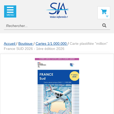
SIA
La
référence
Mon panier
en
information
aéronautique
Accueil
Boutique
Cartes 1/1.000.000
Carte plastifiée "million"
France SUD 2026 - 1ère édition 2026
Skip
to
the
end
of
the
images
gallery