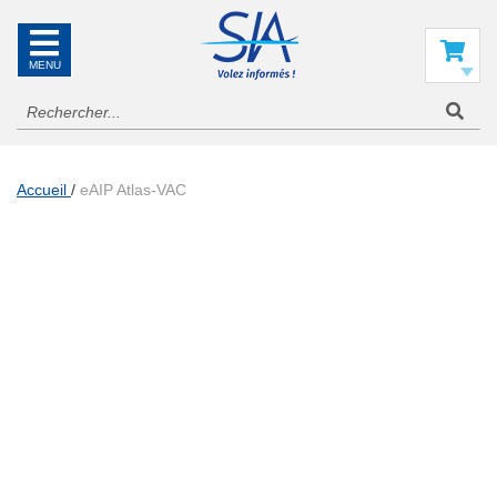
SIA
La
référence
Mon panier
en
information
aéronautique
Accueil
eAIP Atlas-VAC