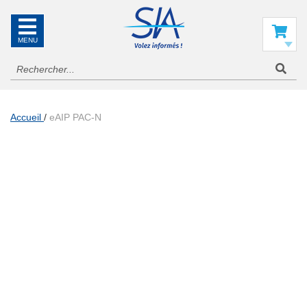
SIA
La
référence
Mon panier
en
information
aéronautique
Accueil
eAIP PAC-N